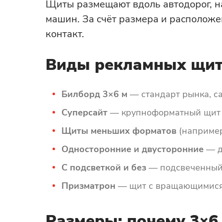
Щиты размещают вдоль автодорог, на
машин. За счёт размера и расположе
контакт.
Виды рекламных щи
Билборд 3×6 м
— стандарт рынка, с
Суперсайт
— крупноформатный щит (н
Щиты меньших форматов
(например
Односторонние и двусторонние
— д
С подсветкой и без
— подсвеченный щ
Призматрон
— щит с вращающимися 
Размеры: почему 3×6