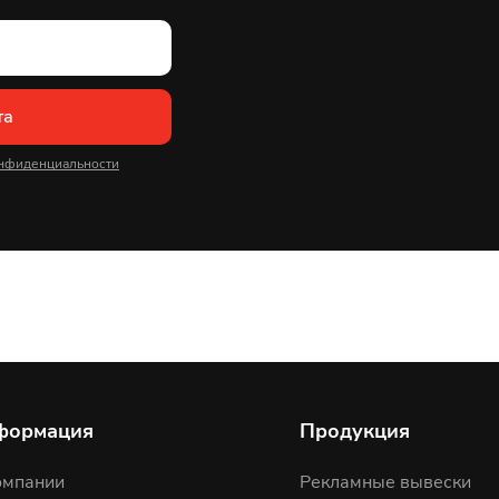
та
нфиденциальности
формация
Продукция
омпании
Рекламные вывески