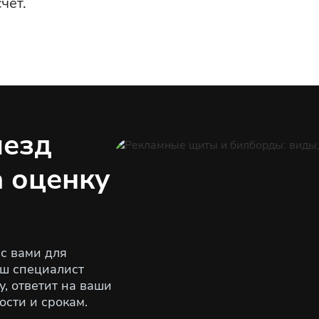
чёт.
ыезд
а оценку
с вами для
аш специалист
, ответит на ваши
ости и срокам.