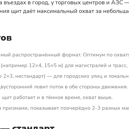
 въездах в город, у торговых центров и АЗС —
ния щит даёт максимальный охват за небольши
тов
амый распространённый формат. Оптимум по охвату
апример 12×4, 15×5 м) для магистралей и трасс, 
 2×3, нестандарт) — для городских улиц и локаль
вусторонний ловит поток в обе стороны движения.
ит работает и в тёмное время, охват выше.
призмами, показывает поочерёдно 2-3 разных мак
 — стандарт