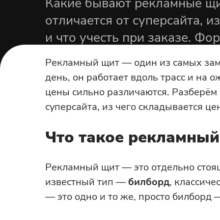
Какие бывают рекламные щи
Получить расчёт
я и возврат
Вывески из металла
Для клиники
ии
отличается от суперсайта, и
Панели-кронштейн
По назначени
лицы
Для банков
и что учесть при заказе. Ф
Световые консоли
Для магазина
Лайтбоксы
от производителя в СПб.
Для кафе
Рекламный щит — один из самых зам
Световые короба
Для салона красо
день, он работает вдоль трасс и на 
Для клиники
цены сильно различаются. Разберём 
Для улицы
Для банков
суперсайта, из чего складывается цен
Что такое рекламный
Рекламный щит — это отдельно стоя
известный тип —
билборд
, классиче
— это одно и то же, просто билборд