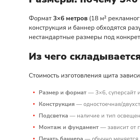
Формат
3×6 метров
(18 м² рекламног
конструкция и баннер обходятся разу
нестандартные размеры под конкрет
Из чего складываетс
Стоимость изготовления щита зависи
Размер и формат
— 3×6, суперсайт и
Конструкция
— одностоечная/двухст
Подсветка
— наличие и тип освещен
Монтаж и фундамент
— зависит от г
Печать баннера
— обычно меняется 