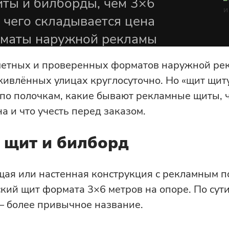
ты и билборды, чем 3×6
Вакансии
з чего складывается цена
ю
Светодиодные уличные
орматы наружной рекламы
экраны
етных и проверенных форматов наружной рекл
Уличный светодиодный
ты
экран
оживлённых улицах круглосуточно. Но «щит щит
по полочкам, какие бывают рекламные щиты, ч
а и что учесть перед заказом.
 щит и билборд
щая или настенная конструкция с рекламным п
ский щит формата 3×6 метров на опоре. По сут
 — более привычное название.