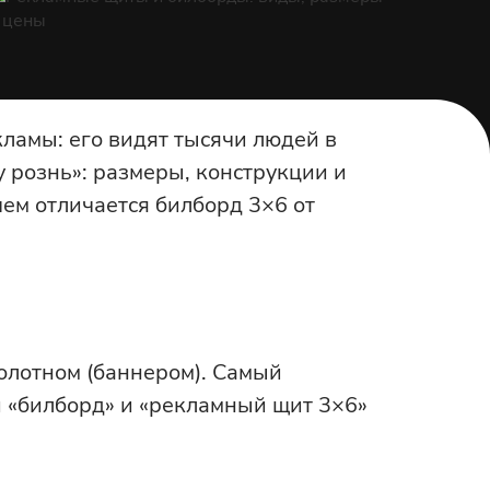
амы: его видят тысячи людей в
у рознь»: размеры, конструкции и
ем отличается билборд 3×6 от
олотном (баннером). Самый
и «билборд» и «рекламный щит 3×6»