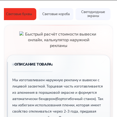
Стритлайны
Рекламные щиты
Светодиодные
Световые буквы
Световые короба
экраны
Пилоны
Стелы
По назначению
Для магазина
Для кафе
Для салона красоты
ОПИСАНИЕ ТОВАРА:
Для клиники
Для банков
Мы изготавливаем наружную рекламу и вывески с
Для гостиницы
лицевой засветкой. Торцевая часть изготавливается
из алюминия в порошковой окраске и формуется
Световые панели
автоматически бендером(бортогибочный станок). Так
Акрилайт
мы избегаем использования пленки, которая имеет
Рекламные планшеты
свойство отклеиваться через 2-3 года, придавая