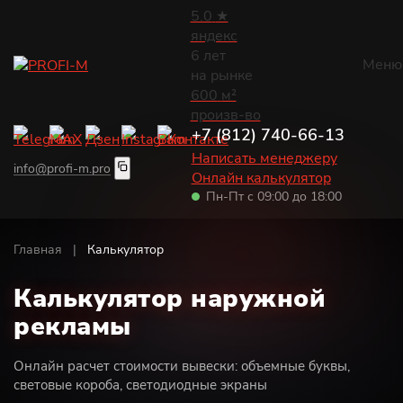
5.0
★
яндекс
6
лет
Меню
на рынке
Каталог
600
м²
Вывески
произв-во
Рекламные вывески
Онлайн-расчет
+7 (812) 740-66-13
Световые вывески
Написать менеджеру
info@profi-m.pro
Объёмные буквы
Онлайн калькулятор
Контакты
Пн-Пт с 09:00 до 18:00
Неоновые вывески
Вывески из металла
О компании
О компании
Панели-кронштейн
Главная
|
Калькулятор
Отзывы
Световые консоли
Блог
Калькулятор наружной
Портфолио
Лайтбоксы
рекламы
Наше производство
Световые короба
Вопрос-ответ
Доставка и оплата
Для улицы
Онлайн расчет стоимости вывески: объемные буквы,
Гарантия и возврат
световые короба, светодиодные экраны
Крышные установки
Вакансии