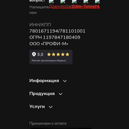
вопрос?
Напишите
нам
ИНН/КПП
7801671194/781101001
ОГРН 1197847180409
ООО «ПРОФИ-М»
Информация
О компании
Продукция
Отзывы
Рекламные вывески
Портфолио
Услуги
Объёмные буквы
Онлайн-расчет
Ремонт и мойка вывесок
Вывески из металла
Доставка и оплата
Изготовление наружной рекламы
Принимаем к оплате
Неоновые вывески
Гарантия