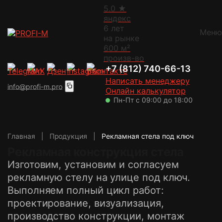
5.0
★
яндекс
6
лет
Меню
на рынке
Каталог
600
м²
Вывески
произв-во
Рекламные вывески
Онлайн-расчет
+7 (812) 740-66-13
Световые вывески
Написать менеджеру
info@profi-m.pro
Онлайн калькулятор
Контакты
Объёмные буквы
Пн-Пт с 09:00 до 18:00
Неоновые вывески
О компании
Вывески из металла
О компании
Панели-кронштейн
Главная
|
Продукция
|
Рекламная стела под ключ
Отзывы
Блог
Рекламная конструкция стела
Световые консоли
Портфолио
Изготовим, установим и согласуем
Лайтбоксы
Наше производство
Вопрос-ответ
рекламную стелу на улице под ключ.
Световые короба
Доставка и оплата
Выполняем полный цикл работ:
Для улицы
Гарантия и возврат
проектирование, визуализация,
Вакансии
Крышные установки
производство конструкции, монтаж