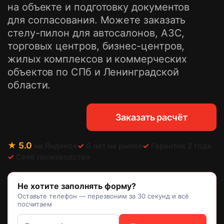
на объекте и подготовку документов
Стритлайны
для согласования. Можете заказать
Рекламные щиты
стелу-пилон для автосалонов, АЗС,
Пилоны
торговых центров, бизнес-центров,
Стелы
жилых комплексов и коммерческих
По назначению
объектов по СПб и Ленинградской
области.
Для магазина
Для кафе
Для салона красоты
Заказать расчёт
Для клиники
Для банков
★ 5.0
на Яндексе
✓
6 лет на рынке
✓
Гарантия 2 года
Для гостиницы
✓
Своё производство
Световые панели
Не хотите заполнять форму?
Акрилайт
Оставьте телефон — перезвоним за 30 секунд и всё
посчитаем
Рекламные планшеты