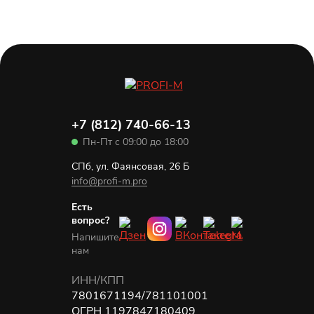
+7 (812) 740-66-13
Пн-Пт с 09:00 до 18:00
СПб, ул. Фаянсовая, 26 Б
info@profi-m.pro
Есть
вопрос?
Напишите
нам
ИНН/КПП
7801671194/781101001
ОГРН 1197847180409