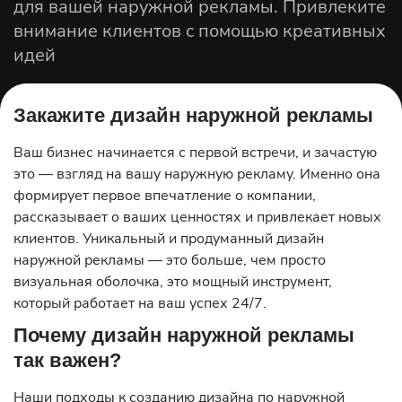
для вашей наружной рекламы. Привлеките
Стритлайны
внимание клиентов с помощью креативных
Рекламные щиты
идей
Пилоны
Стелы
Закажите дизайн наружной рекламы
По назначению
Ваш бизнес начинается с первой встречи, и зачастую
Для магазина
это — взгляд на вашу наружную рекламу. Именно она
Для кафе
формирует первое впечатление о компании,
Для салона красоты
рассказывает о ваших ценностях и привлекает новых
Для клиники
клиентов. Уникальный и продуманный дизайн
Для банков
наружной рекламы — это больше, чем просто
Для гостиницы
визуальная оболочка, это мощный инструмент,
который работает на ваш успех 24/7.
Световые панели
Почему дизайн наружной рекламы
Акрилайт
так важен?
Рекламные планшеты
Наши подходы к созданию дизайна по наружной