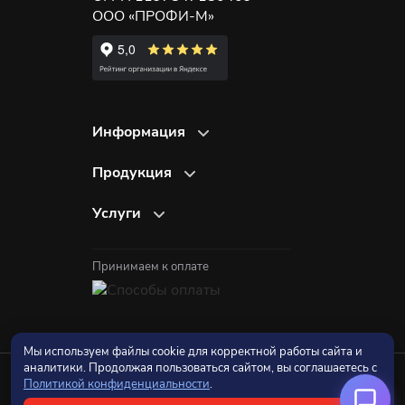
ООО «ПРОФИ-М»
Информация
О компании
Продукция
Отзывы
Рекламные вывески
Портфолио
Услуги
Объёмные буквы
Онлайн-расчет
Ремонт и мойка вывесок
Вывески из металла
Доставка и оплата
Изготовление наружной рекламы
Принимаем к оплате
Неоновые вывески
Гарантия
Согласование
Акрилайт
Вопрос-ответ
Дизайн и проект
Крышные установки
Контакты
Оформление витрин
Лайтбоксы
Мы используем файлы cookie для корректной работы сайта и
Монтаж и демонтаж
Пилоны
аналитики. Продолжая пользоваться сайтом, вы соглашаетесь с
© 2019 - 2026 изготовление
Политикой конфиденциальности
.
Виды продукции
вывесок СПб