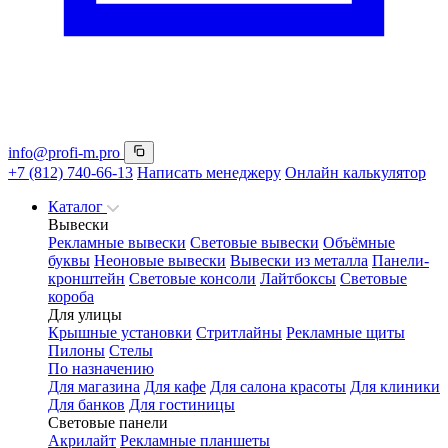
info@profi-m.pro
+7 (812) 740-66-13
Написать менеджеру
Онлайн калькулятор
Каталог
Вывески
Рекламные вывески
Световые вывески
Объёмные
буквы
Неоновые вывески
Вывески из металла
Панели-
кронштейн
Световые консоли
Лайтбоксы
Световые
короба
Для улицы
Крышные установки
Стритлайны
Рекламные щиты
Пилоны
Стелы
По назначению
Для магазина
Для кафе
Для салона красоты
Для клиники
Для банков
Для гостиницы
Световые панели
Акрилайт
Рекламные планшеты