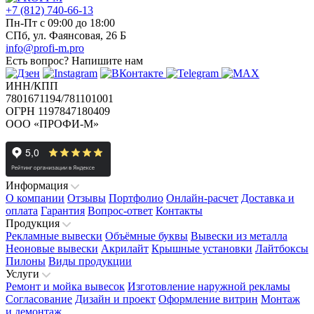
+7 (812) 740-66-13
Пн-Пт с 09:00 до 18:00
СПб, ул. Фаянсовая, 26 Б
info@profi-m.pro
Есть вопрос?
Напишите нам
ИНН/КПП
7801671194/781101001
ОГРН 1197847180409
ООО «ПРОФИ-М»
Информация
О компании
Отзывы
Портфолио
Онлайн-расчет
Доставка и
оплата
Гарантия
Вопрос-ответ
Контакты
Продукция
Рекламные вывески
Объёмные буквы
Вывески из металла
Неоновые вывески
Акрилайт
Крышные установки
Лайтбоксы
Пилоны
Виды продукции
Услуги
Ремонт и мойка вывесок
Изготовление наружной рекламы
Согласование
Дизайн и проект
Оформление витрин
Монтаж
и демонтаж