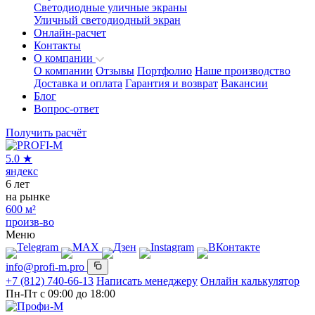
Светодиодные уличные экраны
Уличный светодиодный экран
Онлайн-расчет
Контакты
О компании
О компании
Отзывы
Портфолио
Наше производство
Доставка и оплата
Гарантия и возврат
Вакансии
Блог
Вопрос-ответ
Получить расчёт
5.0
★
яндекс
6
лет
на рынке
600
м²
произв-во
Меню
info@profi-m.pro
+7 (812) 740-66-13
Написать менеджеру
Онлайн калькулятор
Пн-Пт с 09:00 до 18:00