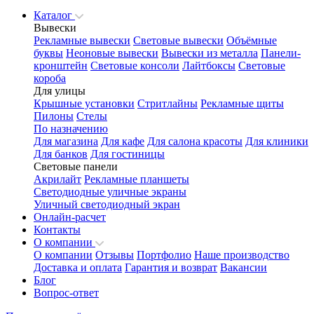
Каталог
Вывески
Рекламные вывески
Световые вывески
Объёмные
буквы
Неоновые вывески
Вывески из металла
Панели-
кронштейн
Световые консоли
Лайтбоксы
Световые
короба
Для улицы
Крышные установки
Стритлайны
Рекламные щиты
Пилоны
Стелы
По назначению
Для магазина
Для кафе
Для салона красоты
Для клиники
Для банков
Для гостиницы
Световые панели
Акрилайт
Рекламные планшеты
Светодиодные уличные экраны
Уличный светодиодный экран
Онлайн-расчет
Контакты
О компании
О компании
Отзывы
Портфолио
Наше производство
Доставка и оплата
Гарантия и возврат
Вакансии
Блог
Вопрос-ответ