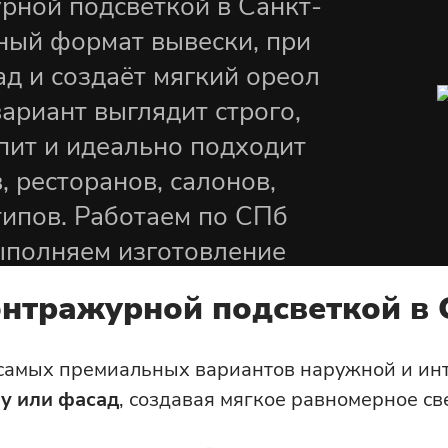
рной подсветкой в Санкт-
Вакансии
ный формат вывески, при
ю
Светодиодные уличные
ад и создаёт мягкий ореол
экраны
вариант выглядит строго,
Уличный светодиодный
епит и идеально подходит
ты
экран
 ресторанов, салонов,
типов. Работаем по СПб
ыполняем изготовление
нтражурной подсветкой в 
 самых премиальных вариантов наружной и ин
ну или фасад
, создавая мягкое равномерное св