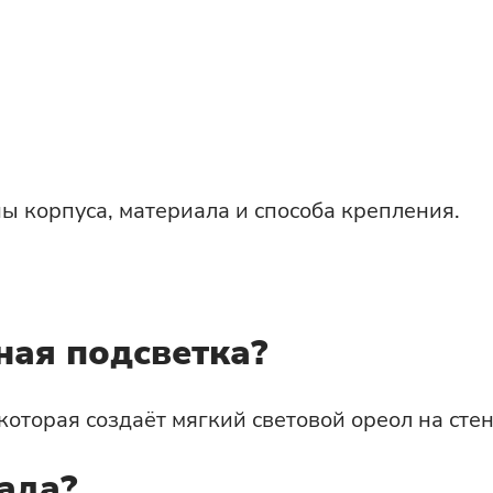
ны корпуса, материала и способа крепления.
ная подсветка?
которая создаёт мягкий световой ореол на сте
ада?