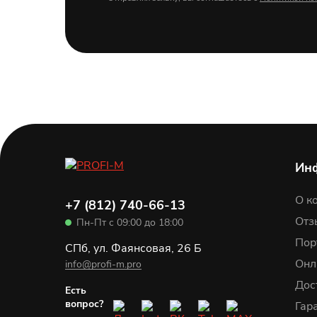
Ин
О к
+7 (812) 740-66-13
Отз
Пн-Пт с 09:00 до 18:00
Пор
СПб, ул. Фаянсовая, 26 Б
Онл
info@profi-m.pro
Дос
Есть
вопрос?
Гар