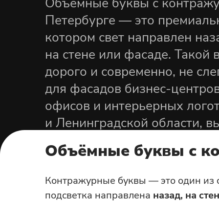
Объёмные буквы с контражу
Получить расчёт
я и возврат
Вывески из металла
Для клиники
ии
Петербурге — это премиаль
Панели-кронштейн
По назначени
лицы
Для банков
котором свет направлен наз
Световые консоли
Для магазина
Лайтбоксы
на стене или фасаде. Такой 
Для кафе
Световые короба
дорого и современно, не сл
Для салона красо
для фасадов бизнес-центров,
Для клиники
Для улицы
Для банков
офисов и интерьерных лого
и Ленинградской области, в
и монтаж под ключ.
Объёмные буквы с ко
Контражурные буквы — это один из
подсветка направлена
назад, на сте