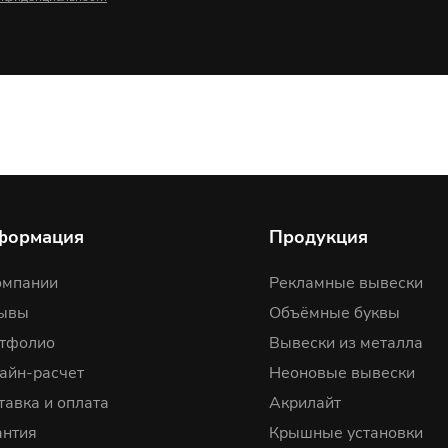
формация
Продукция
омпании
Рекламные вывески
ывы
Объёмные буквы
тфолио
Вывески из металла
айн-расчет
Неоновые вывески
тавка и оплата
Акрилайт
антия
Крышные установки