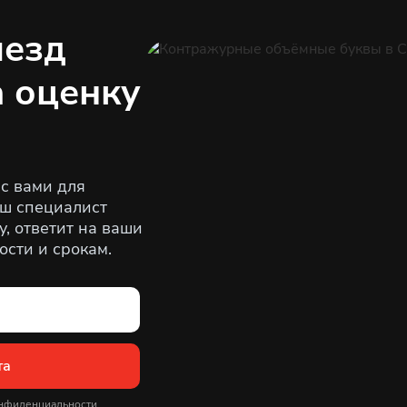
ыезд
а оценку
с вами для
аш специалист
, ответит на ваши
ости и срокам.
та
нфиденциальности