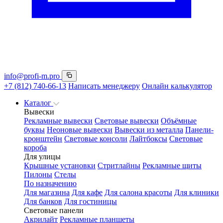
info@profi-m.pro
+7 (812) 740-66-13
Написать менеджеру
Онлайн калькулятор
Каталог
Вывески
Рекламные вывески
Световые вывески
Объёмные
буквы
Неоновые вывески
Вывески из металла
Панели-
кронштейн
Световые консоли
Лайтбоксы
Световые
короба
Для улицы
Крышные установки
Стритлайны
Рекламные щиты
Пилоны
Стелы
По назначению
Для магазина
Для кафе
Для салона красоты
Для клиники
Для банков
Для гостиницы
Световые панели
Акрилайт
Рекламные планшеты