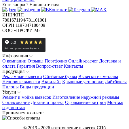
Есть вопрос?
Напишите нам
ИНН/КПП
7801671194/781101001
ОГРН 1197847180409
ООО «ПРОФИ-М»
Информация
О компании
Отзывы
Портфолио
Онлайн-расчет
Доставка и
оплата
Гарантия
Вопрос-ответ
Контакты
Продукция
Рекламные вывески
Объёмные буквы
Вывески из металла
Неоновые вывески
Акрилайт
Крышные установки
Лайтбоксы
Пилоны
Виды продукции
Услуги
Ремонт и мойка вывесок
Изготовление наружной рекламы
Согласование
Дизайн и проект
Оформление витрин
Монтаж
и демонтаж
Принимаем к оплате
© 2019 - 2026 изготовление вывесок СПб