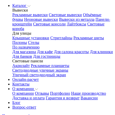
Каталог
Вывески
Рекламные вывески
Световые вывески
Объёмные
буквы
Неоновые вывески
Вывески из металла
Панели-
кронштейн
Световые консоли
Лайтбоксы
Световые
короба
Для улицы
Крышные установки
Стритлайны
Рекламные щиты
Пилоны
Стелы
По назначению
Для магазина
Для кафе
Для салона красоты
Для клиники
Для банков
Для гостиницы
Световые панели
Акрилайт
Рекламные планшеты
Светодиодные уличные экраны
Уличный светодиодный экран
Онлайн-расчет
Контакты
О компании
О компании
Отзывы
Портфолио
Наше производство
Доставка и оплата
Гарантия и возврат
Вакансии
Блог
Вопрос-ответ