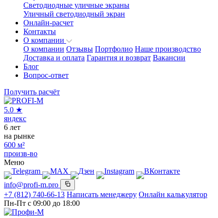
Светодиодные уличные экраны
Уличный светодиодный экран
Онлайн-расчет
Контакты
О компании
О компании
Отзывы
Портфолио
Наше производство
Доставка и оплата
Гарантия и возврат
Вакансии
Блог
Вопрос-ответ
Получить расчёт
5.0
★
яндекс
6
лет
на рынке
600
м²
произв-во
Меню
info@profi-m.pro
+7 (812) 740-66-13
Написать менеджеру
Онлайн калькулятор
Пн-Пт с 09:00 до 18:00