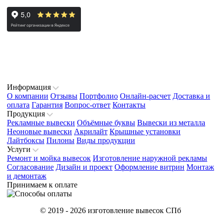
Информация
О компании
Отзывы
Портфолио
Онлайн-расчет
Доставка и
оплата
Гарантия
Вопрос-ответ
Контакты
Продукция
Рекламные вывески
Объёмные буквы
Вывески из металла
Неоновые вывески
Акрилайт
Крышные установки
Лайтбоксы
Пилоны
Виды продукции
Услуги
Ремонт и мойка вывесок
Изготовление наружной рекламы
Согласование
Дизайн и проект
Оформление витрин
Монтаж
и демонтаж
Принимаем к оплате
© 2019 - 2026 изготовление вывесок СПб