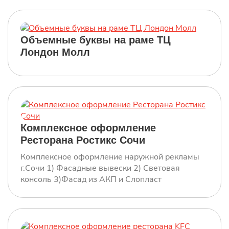
KFC г.Горячий Ключ 2019г
Комплексное оформление: 1)Фасадные
вывески 2) Подсветка фасада 3) Световые
короба 4) Указатели световые высотой 1700мм
Объемные буквы на раме ТЦ
5) Стела 24м
Лондон Молл
Лента Кировск
Комплексное оформление
Ресторана Ростикс Сочи
KFC Краснодар ЖК Центр Города
2021г
Комплексное оформление наружной рекламы
г.Сочи 1) Фасадные вывески 2) Световая
консоль 3)Фасад из АКП и Слопласт
KFC Тимашевск 2020г