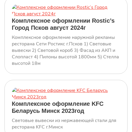
консоль 3)Фасад из АКП и Слопласт
Комплексное оформлении Rostic’s
Город Псков август 2024г
Комплексное оформление
Комплексное оформление наружной рекламы
ресторана KFC Минск
ресторана Сети Ростикс г.Псков 1) Световые
вывески 2) Световой короб 3) Фасад из АКП и
Слопласт 4) Пилоны высотой 1800мм 5) Стелла
высотой 18м
Крышная конструкция Ростикс
Краснодар
Закажите световые объемные буквы с
оперативным расчетом цены!
Комплексное оформление KFC
Беларусь Минск 2023год
Световые буквы из нержавейки
Световые вывески из нержавеющей стали для
Закажите световые объемные буквы с
ресторана KFC г.Минск
оперативным расчетом цены!