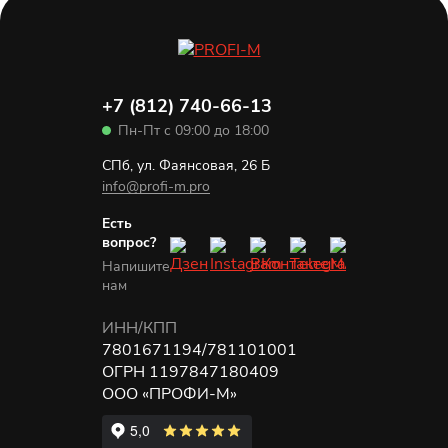
+7 (812) 740-66-13
Пн-Пт с 09:00 до 18:00
СПб, ул. Фаянсовая, 26 Б
info@profi-m.pro
Есть
вопрос?
Напишите
нам
ИНН/КПП
7801671194/781101001
ОГРН 1197847180409
ООО «ПРОФИ-М»