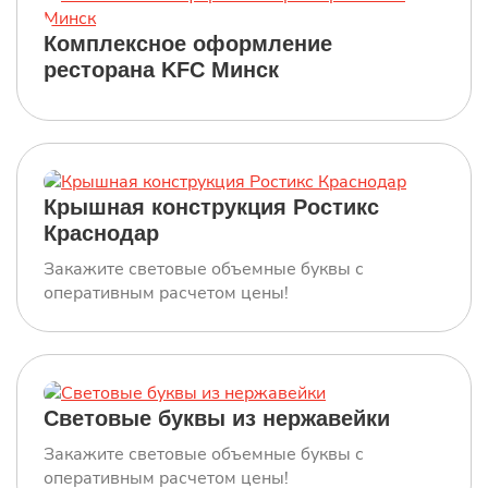
Комплексное оформление
Салон очков Питер Оптика
ресторана KFC Минск
Наружная реклама любой сложности!
Флагман сети Питер Оптика СПБ К13
Крышная конструкция Ростикс
Наружная реклама любой сложности!
Краснодар
Закажите световые объемные буквы с
оперативным расчетом цены!
Модульный Ростикс Волгоград
2025г
Наружная реклама любой сложности!
Световые буквы из нержавейки
Закажите световые объемные буквы с
Вимос Псков 2024
оперативным расчетом цены!