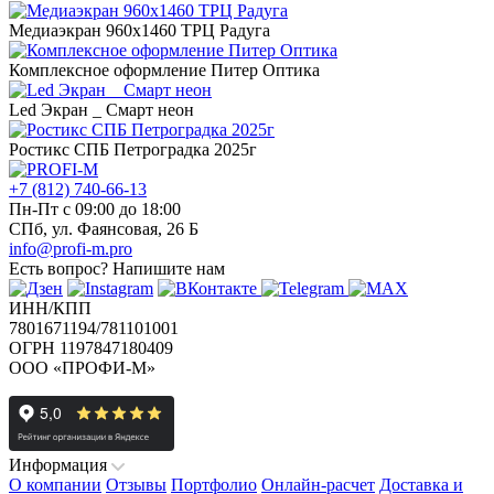
Медиаэкран 960х1460 ТРЦ Радуга
Комплексное оформление Питер Оптика
Led Экран _ Смарт неон
Ростикс СПБ Петроградка 2025г
+7 (812) 740-66-13
Пн-Пт с 09:00 до 18:00
СПб, ул. Фаянсовая, 26 Б
info@profi-m.pro
Есть вопрос?
Напишите нам
ИНН/КПП
7801671194/781101001
ОГРН 1197847180409
ООО «ПРОФИ-М»
Информация
О компании
Отзывы
Портфолио
Онлайн-расчет
Доставка и