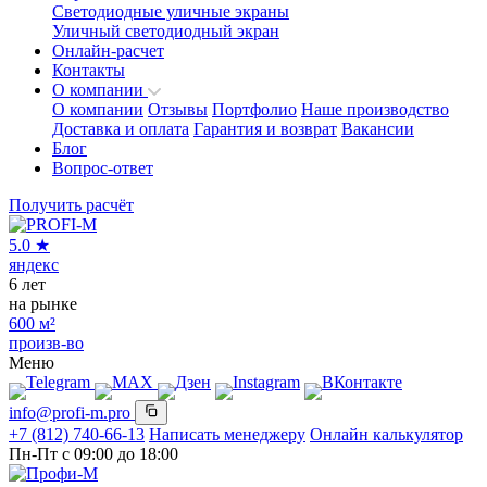
Светодиодные уличные экраны
Уличный светодиодный экран
Онлайн-расчет
Контакты
О компании
О компании
Отзывы
Портфолио
Наше производство
Доставка и оплата
Гарантия и возврат
Вакансии
Блог
Вопрос-ответ
Получить расчёт
5.0
★
яндекс
6
лет
на рынке
600
м²
произв-во
Меню
info@profi-m.pro
+7 (812) 740-66-13
Написать менеджеру
Онлайн калькулятор
Пн-Пт с 09:00 до 18:00