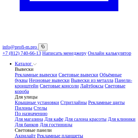
info@profi-m.pro
+7 (812) 740-66-13
Написать менеджеру
Онлайн калькулятор
Каталог
Вывески
Рекламные вывески
Световые вывески
Объёмные
буквы
Неоновые вывески
Вывески из металла
Панели-
кронштейн
Световые консоли
Лайтбоксы
Световые
короба
Для улицы
Крышные установки
Стритлайны
Рекламные щиты
Пилоны
Стелы
По назначению
Для магазина
Для кафе
Для салона красоты
Для клиники
Для банков
Для гостиницы
Световые панели
Акрилайт
Рекламные планшеты