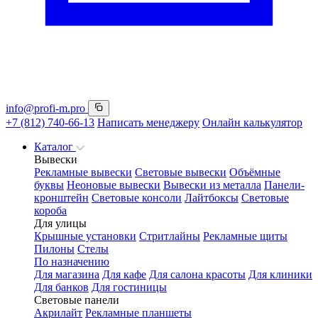
info@profi-m.pro
+7 (812) 740-66-13
Написать менеджеру
Онлайн калькулятор
Каталог
Вывески
Рекламные вывески
Световые вывески
Объёмные
буквы
Неоновые вывески
Вывески из металла
Панели-
кронштейн
Световые консоли
Лайтбоксы
Световые
короба
Для улицы
Крышные установки
Стритлайны
Рекламные щиты
Пилоны
Стелы
По назначению
Для магазина
Для кафе
Для салона красоты
Для клиники
Для банков
Для гостиницы
Световые панели
Акрилайт
Рекламные планшеты