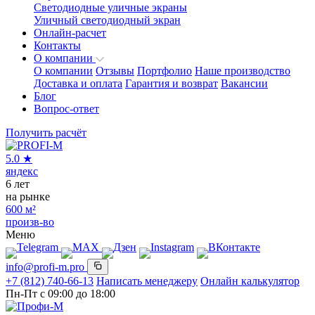
Светодиодные уличные экраны
Уличный светодиодный экран
Онлайн-расчет
Контакты
О компании
О компании
Отзывы
Портфолио
Наше производство
Доставка и оплата
Гарантия и возврат
Вакансии
Блог
Вопрос-ответ
Получить расчёт
5.0
★
яндекс
6
лет
на рынке
600
м²
произв-во
Меню
info@profi-m.pro
+7 (812) 740-66-13
Написать менеджеру
Онлайн калькулятор
Пн-Пт с 09:00 до 18:00