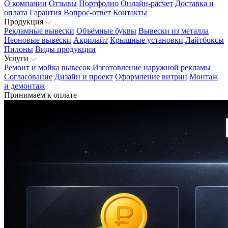
О компании
Отзывы
Портфолио
Онлайн-расчет
Доставка и
оплата
Гарантия
Вопрос-ответ
Контакты
Продукция
Рекламные вывески
Объёмные буквы
Вывески из металла
Неоновые вывески
Акрилайт
Крышные установки
Лайтбоксы
Пилоны
Виды продукции
Услуги
Ремонт и мойка вывесок
Изготовление наружной рекламы
Согласование
Дизайн и проект
Оформление витрин
Монтаж
и демонтаж
Принимаем к оплате