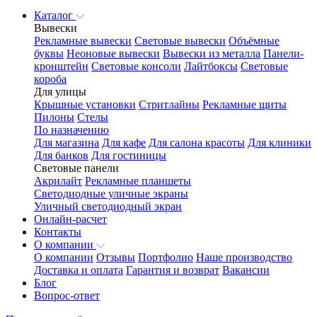
Каталог
Вывески
Рекламные вывески
Световые вывески
Объёмные
буквы
Неоновые вывески
Вывески из металла
Панели-
кронштейн
Световые консоли
Лайтбоксы
Световые
короба
Для улицы
Крышные установки
Стритлайны
Рекламные щиты
Пилоны
Стелы
По назначению
Для магазина
Для кафе
Для салона красоты
Для клиники
Для банков
Для гостиницы
Световые панели
Акрилайт
Рекламные планшеты
Светодиодные уличные экраны
Уличный светодиодный экран
Онлайн-расчет
Контакты
О компании
О компании
Отзывы
Портфолио
Наше производство
Доставка и оплата
Гарантия и возврат
Вакансии
Блог
Вопрос-ответ